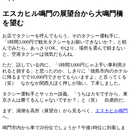
エスカヒル鳴門の展望台から大鳴門橋
を望む
お店でタクシーを呼んでもらう。そのタクシー運転手に、
「1時間3,000円で観光タクシーをお願いできないか？」と頼
んでみたら、あっさりOK。やはり、場所を選んで頼まない
と。空港タクシーは強気だもんね。
ただ、話している内に、「1時間3,000円じゃ上手い事利用さ
れると損する」と思ったのか、しきりに「徳島市内のホテル
に帰るまでで10,000円でさせてもらいますよ」と言ってくる
（笑） なかなか関西人ぽく押しが強い。了承しました。
タクシー運転手とサッカー談義。「うちはカモですから、東
京さんは勝てるんじゃないですか？」と（笑） 自虐的だ。
まず、渦潮を高所（展望台）から見るべく、
エスカヒル鳴門
へ。
鳴門市内から車で20分位でしょうか？午後1時位に到着しま