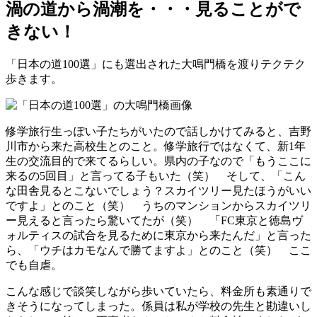
渦の道から渦潮を・・・見ることがで
きない！
「日本の道100選」にも選出された大鳴門橋を渡りテクテク
歩きます。
修学旅行生っぽい子たちがいたので話しかけてみると、吉野
川市から来た高校生とのこと。修学旅行ではなくて、新1年
生の交流目的で来てるらしい。県内の子なので「もうここに
来るの5回目」と言ってる子もいた（笑） そして、「こん
な田舎見るとこないでしょう？スカイツリー見たほうがいい
ですよ」とのこと（笑） うちのマンションからスカイツリ
ー見えると言ったら驚いてたが（笑） 「FC東京と徳島ヴ
ォルティスの試合を見るために東京から来たんだ」と言った
ら、「ウチはカモなんで勝てますよ」とのこと（笑） ここ
でも自虐。
こんな感じで談笑しながら歩いていたら、料金所も素通りで
きそうになってしまった。係員は私が学校の先生と勘違いし