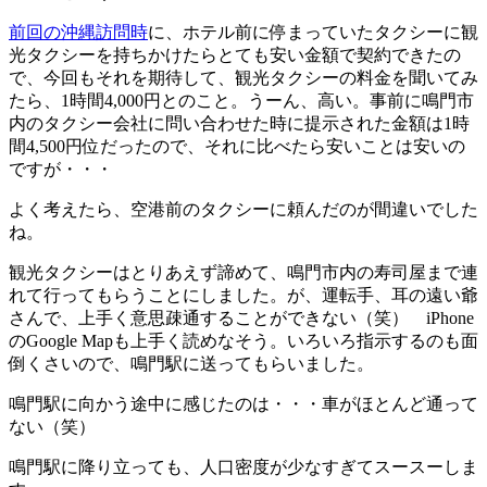
前回の沖縄訪問時
に、ホテル前に停まっていたタクシーに観
光タクシーを持ちかけたらとても安い金額で契約できたの
で、今回もそれを期待して、観光タクシーの料金を聞いてみ
たら、1時間4,000円とのこと。うーん、高い。事前に鳴門市
内のタクシー会社に問い合わせた時に提示された金額は1時
間4,500円位だったので、それに比べたら安いことは安いの
ですが・・・
よく考えたら、空港前のタクシーに頼んだのが間違いでした
ね。
観光タクシーはとりあえず諦めて、鳴門市内の寿司屋まで連
れて行ってもらうことにしました。が、運転手、耳の遠い爺
さんで、上手く意思疎通することができない（笑） iPhone
のGoogle Mapも上手く読めなそう。いろいろ指示するのも面
倒くさいので、鳴門駅に送ってもらいました。
鳴門駅に向かう途中に感じたのは・・・車がほとんど通って
ない（笑）
鳴門駅に降り立っても、人口密度が少なすぎてスースーしま