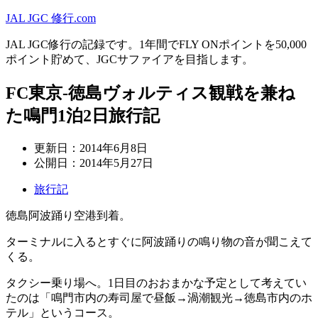
JAL JGC 修行.com
JAL JGC修行の記録です。1年間でFLY ONポイントを50,000
ポイント貯めて、JGCサファイアを目指します。
FC東京-徳島ヴォルティス観戦を兼ね
た鳴門1泊2日旅行記
更新日：
2014年6月8日
公開日：
2014年5月27日
旅行記
徳島阿波踊り空港到着。
ターミナルに入るとすぐに阿波踊りの鳴り物の音が聞こえて
くる。
タクシー乗り場へ。1日目のおおまかな予定として考えてい
たのは「鳴門市内の寿司屋で昼飯→渦潮観光→徳島市内のホ
テル」というコース。