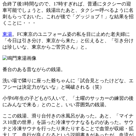
合終了後1時間なので、17時すぎれば、普通にタクシーの迎
車可能でしょうと。銭湯出たあと、タクシー呼べるように名
刺もらっておいた。これが後で「グッジョブ！」な結果を招
くことに・・・
東湯
。FC東京のユニフォーム姿の私を目に止めた老夫婦に
「今日は引き分け、東京から来た」と伝えると、「引き分け
は珍しいな、東京からご苦労さん」と。
番台のある昔ながらの銭湯。
洗い場で隣りに座った爺ちゃんに「試合見とったけどな、エ
フシーは決定力がないな」と喝破される（笑）
小学6年生の子どもが5人いて、「土曜のサッカーの練習の後
にみんなで来る」とのこと。いい雰囲気の銭湯。
ここの銭湯、滑り台付きの水風呂があった。あと、「マイナ
ス10度の世界」を謳った冷凍サウナなるものがあった。サウ
ナと冷凍サウナを行ったり来たりすることで血管が収縮・拡
大して、血行が良くなるという説明書きがあったが、血流が