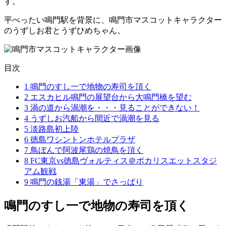
す。
平べったい鳴門駅を背景に、鳴門市マスコットキャラクター
のうずしお君とうずひめちゃん。
目次
1
鳴門のすし一で地物の寿司を頂く
2
エスカヒル鳴門の展望台から大鳴門橋を望む
3
渦の道から渦潮を・・・見ることができない！
4
うずしお汽船から間近で渦潮を見る
5
淡路島初上陸
6
徳島ワシントンホテルプラザ
7
鳥ぼんで阿波尾鶏の焼鳥を頂く
8
FC東京vs徳島ヴォルティス＠ポカリスエットスタジ
アム観戦
9
鳴門の銭湯「東湯」でさっぱり
鳴門のすし一で地物の寿司を頂く