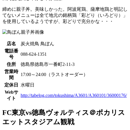
締めに親子丼。美味しかった。阿波尾鶏、薩摩地鶏と明記し
てないメニューは全て地元の銘柄鶏「彩どり（いろどり）」
を使用しているようですが、彩どりで充分かな・・・
店名
炭火焼鳥 鳥ぼん
電話番
088-624-1351
号
住所
徳島県徳島市一番町2-11-3
営業時
17:00～24:00（ラストオーダー）
間
定休日
水曜日
Webサ
http://tabelog.com/tokushima/A3601/A360101/36000176/
イト
FC東京vs徳島ヴォルティス＠ポカリス
エットスタジアム観戦