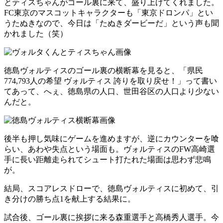
とティスちゃんがゴール裏に来て、盛り上げてくれました。
FC東京のマスコットキャラクターも「東京ドロンパ」とい
うたぬきなので、今日は「たぬきダービーだ」という声も聞
かれました（笑）
徳島ヴォルティスのゴール裏の横断幕を見ると、「県民
774,793人の希望 ヴォルティス 誇りを取り戻せ！」って書い
てあって、へぇ、徳島県の人口、世田谷区の人口より少ない
んだと。
後半も押し気味にゲームを進めますが、逆にカウンターを喰
らい、あわや失点という場面も。ヴォルティスのFW高崎選
手に長い距離走られてシュート打たれた場面は思わず悲鳴
が。
結局、スコアレスドローで、徳島ヴォルティスに初めて、引
き分けの勝ち点1を献上する結果に。
試合後、ゴール裏に挨拶に来る森重選手と高橋秀人選手。今