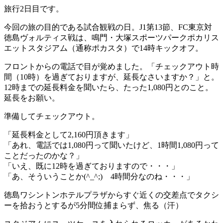
旅行2日目です。
今回の旅の目的である試合観戦の日。J1第13節、FC東京対
徳島ヴォルティス戦は、鳴門・大塚スポーツパークポカリス
エットスタジアム（通称ポカスタ）で14時キックオフ。
フロントからの電話で目が覚めました。「チェックアウト時
間（10時）を過ぎておりますが、延長なさいますか？」と。
12時までの延長料金を聞いたら、たった1,080円とのこと。
延長をお願い。
準備してチェックアウト。
「延長料金として2,160円頂きます」
「あれ、電話では1,080円って聞いたけど、1時間1,080円って
ことだったのかな？」
「いえ、既に12時を過ぎておりますので・・・」
「あ、そういうことか(^_^;) 4時間分なのね・・・」
徳島ワシントンホテルプラザからすぐ近くの交差点でタクシ
ーを拾おうとするが5分間位捕まらず、焦る（汗）