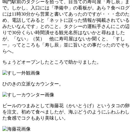
鳴門駅前のタクシーを拾って、目当ての寿司屋「寿し辰」ま
で。しかし、入口には「準備中」の看板が。あら？食べログ
には11時30分から営業と書いてあったのですが・・・念のた
め、電話してみると「ネットに誤った情報が掲載されている
みたいなんです」とのこと。タクシーの運転手さんにこの辺
りで30分くらい時間潰せる観光名所はないかと尋ねました
が、「ない」（笑） 他に寿司屋はないか聞くと、「すし
一」ってところも「寿し辰」並に旨いとの事だったのでそち
らへ。
ちょうどオープンしたところで助かりました。
ひのきの立派なカウンター。
ビールのつまみとして海藤花（かいとうげ）というタコの卵
を注文。初めて食べましたが、海ぶどうのようにふわふわし
た食感でコクもあり美味しい。