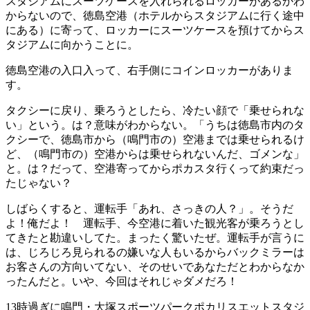
スタジアムにスーツケースを入れられるロッカーがあるかわ
からないので、徳島空港（ホテルからスタジアムに行く途中
にある）に寄って、ロッカーにスーツケースを預けてからス
タジアムに向かうことに。
徳島空港の入口入って、右手側にコインロッカーがありま
す。
タクシーに戻り、乗ろうとしたら、冷たい顔で「乗せられな
い」という。は？意味がわからない。「うちは徳島市内のタ
クシーで、徳島市から（鳴門市の）空港までは乗せられるけ
ど、（鳴門市の）空港からは乗せられないんだ、ゴメンな」
と。は？だって、空港寄ってからポカスタ行くって約束だっ
たじゃない？
しばらくすると、運転手「あれ、さっきの人？」。そうだ
よ！俺だよ！ 運転手、今空港に着いた観光客が乗ろうとし
てきたと勘違いしてた。まったく驚いたぜ。運転手が言うに
は、じろじろ見られるの嫌いな人もいるからバックミラーは
お客さんの方向いてない、そのせいであなただとわからなか
ったんだと。いや、今回はそれじゃダメだろ！
13時過ぎに鳴門・大塚スポーツパークポカリスエットスタジ