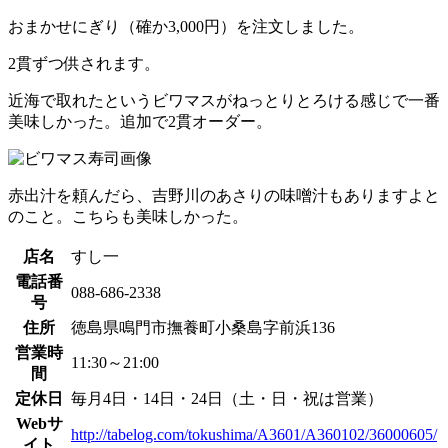
おまかせにぎり（確か3,000円）を注文しました。
2貫ずつ供されます。
近海で取れたというビワマスがねっとりとろける感じで一番
美味しかった。追加で2貫オーダー。
赤出汁を頼んだら、吉野川のあさりの味噌汁もありますよと
のこと。こちらも美味しかった。
店名
すし一
電話番
088-686-2338
号
住所
徳島県鳴門市撫養町小桑島字前浜136
営業時
11:30～21:00
間
定休日
毎月4日・14日・24日（土・日・祝は営業）
Webサ
http://tabelog.com/tokushima/A3601/A360102/36000605/
イト