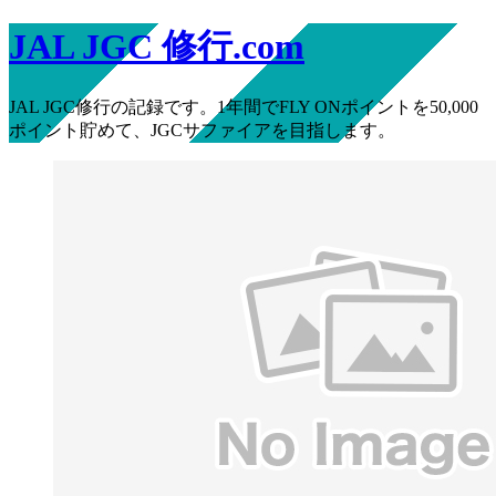
JAL JGC 修行.com
JAL JGC修行の記録です。1年間でFLY ONポイントを50,000
ポイント貯めて、JGCサファイアを目指します。